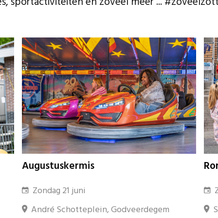
es, sportactiviteiten en zoveel meer ... #zoveelz
Ro
Augustuskermis
Z
Zondag 21 juni
Si
André Schotteplein, Godveerdegem