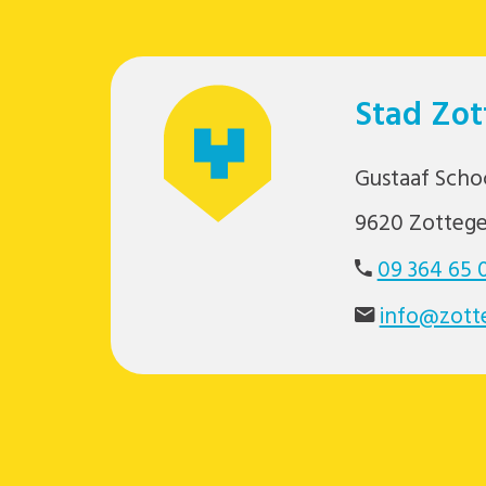
Stad Zo
Gustaaf Schoc
9620 Zotteg
09 364 65 
info@zott