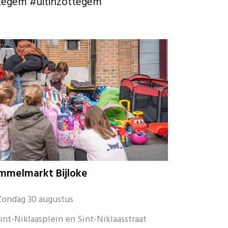
ottegem #uitinzottegem
mmelmarkt Bijloke
ondag 30 augustus
nt-Niklaasplein en Sint-Niklaasstraat