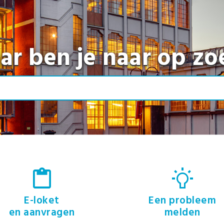
ar ben je naar op zo
E-loket
Een probleem
en aanvragen
melden