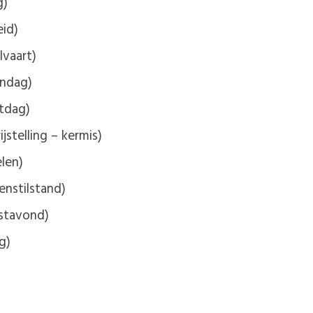
g)
eid)
vaart)
andag)
stdag)
jstelling – kermis)
len)
nstilstand)
stavond)
g)