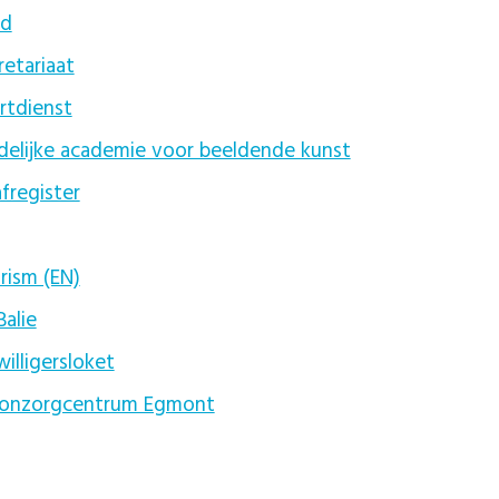
ad
retariaat
rtdienst
delijke academie voor beeldende kunst
afregister
rism (EN)
Balie
willigersloket
nzorgcentrum Egmont