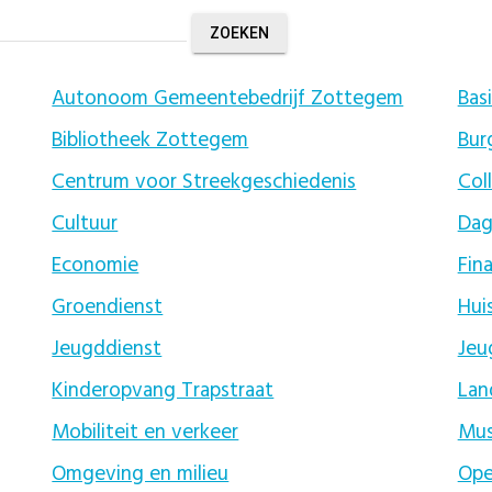
Autonoom Gemeentebedrijf Zottegem
Bas
Bibliotheek Zottegem
Bur
Centrum voor Streekgeschiedenis
Col
Cultuur
Dag
Economie
Fin
Groendienst
Hui
Jeugddienst
Jeu
Kinderopvang Trapstraat
La
Mobiliteit en verkeer
Mus
Omgeving en milieu
Ope