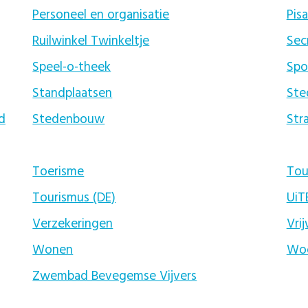
Personeel en organisatie
Pis
Ruilwinkel Twinkeltje
Sec
Speel-o-theek
Spo
Standplaatsen
Ste
d
Stedenbouw
Str
Toerisme
Tou
Tourismus (DE)
UiT
Verzekeringen
Vrij
Wonen
Woo
Zwembad Bevegemse Vijvers