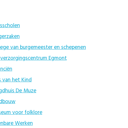
isscholen
gerzaken
lege van burgemeester en schepenen
verzorgingscentrum Egmont
anciën
s van het Kind
gdhuis De Muze
ndbouw
eum voor folklore
nbare Werken