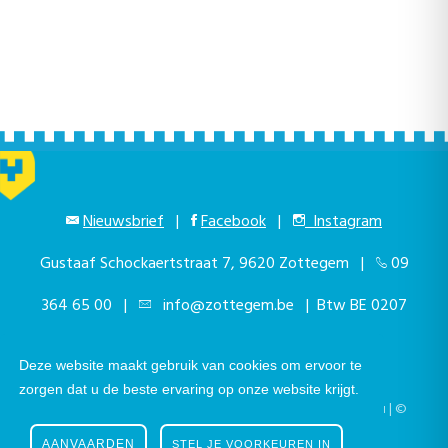
Nieuwsbrief
|
Facebook
|
Instagram
Gustaaf Schockaertstraat 7, 9620 Zottegem |
09
364 65 00
|
info@zottegem.be
| Btw BE 0207
444 990
Deze website maakt gebruik van cookies om ervoor te
zorgen dat u de beste ervaring op onze website krijgt.
Telefonisch bereikbaar elke werkdag van 9.00u tot 12.00u | ©
Stad Zottegem | Powered by
The eForum Factory
AANVAARDEN
STEL JE VOORKEUREN IN