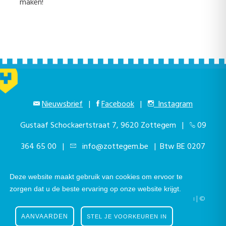
maken!
Nieuwsbrief
|
Facebook
|
Instagram
Gustaaf Schockaertstraat 7, 9620 Zottegem |
09
364 65 00
|
info@zottegem.be
| Btw BE 0207
444 990
Deze website maakt gebruik van cookies om ervoor te
zorgen dat u de beste ervaring op onze website krijgt.
Telefonisch bereikbaar elke werkdag van 9.00u tot 12.00u | ©
Stad Zottegem | Powered by
The eForum Factory
AANVAARDEN
STEL JE VOORKEUREN IN