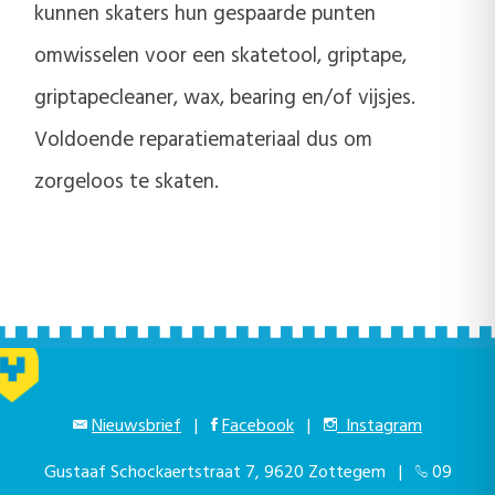
kunnen skaters hun gespaarde punten
omwisselen voor een skatetool, griptape,
griptapecleaner, wax, bearing en/of vijsjes.
Voldoende reparatiemateriaal dus om
zorgeloos te skaten.
Nieuwsbrief
|
Facebook
|
Instagram
Gustaaf Schockaertstraat 7, 9620 Zottegem |
09