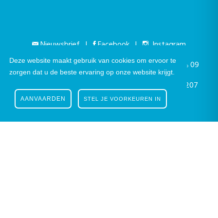
Nieuwsbrief
|
Facebook
|
Instagram
Deze website maakt gebruik van cookies om ervoor te
Gustaaf Schockaertstraat 7, 9620 Zottegem |
09
zorgen dat u de beste ervaring op onze website krijgt.
364 65 00
|
info@zottegem.be
| Btw BE 0207
AANVAARDEN
STEL JE VOORKEUREN IN
444 990
Telefonisch bereikbaar elke werkdag van 9.00u tot 12.00u | ©
Stad Zottegem | Powered by
The eForum Factory