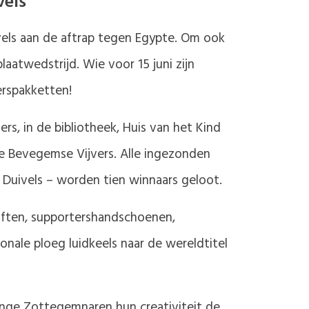
vels
vels aan de aftrap tegen Egypte. Om ook
aatwedstrijd. Wie voor 15 juni zijn
erspakketten!
rs, in de bibliotheek, Huis van het Kind
de Bevegemse Vijvers. Alle ingezonden
Duivels – worden tien winnaars geloot.
tiften, supportershandschoenen,
onale ploeg luidkeels naar de wereldtitel
onge Zottegemnaren hun creativiteit de