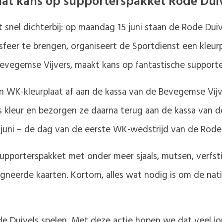
at kans op supporterspakket Rode Dui
nel dichterbij: op maandag 15 juni staan de Rode Dui
sfeer te brengen, organiseert de Sportdienst een kleurpl
Bevegemse Vijvers, maakt kans op fantastische support
n WK-kleurplaat af aan de kassa van de Bevegemse Vijve
s kleur en bezorgen ze daarna terug aan de kassa van 
juni – de dag van de eerste WK-wedstrijd van de Rode 
upporterspakket met onder meer sjaals, mutsen, verfs
gneerde kaarten. Kortom, alles wat nodig is om de nati
de Duivels spelen. Met deze actie hopen we dat veel j