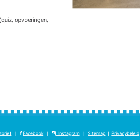
 (quiz, opvoeringen,
brief
|
Facebook
|
Instagram
|
Sitemap
|
Privacybeleid