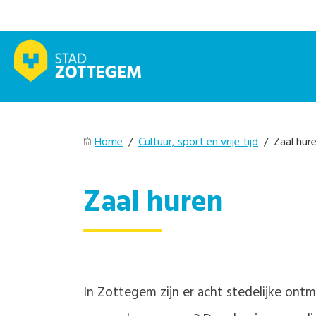
Home
/
Cultuur, sport en vrije tijd
/ Zaal hur
Zaal huren
In Zottegem zijn er acht stedelijke ontm