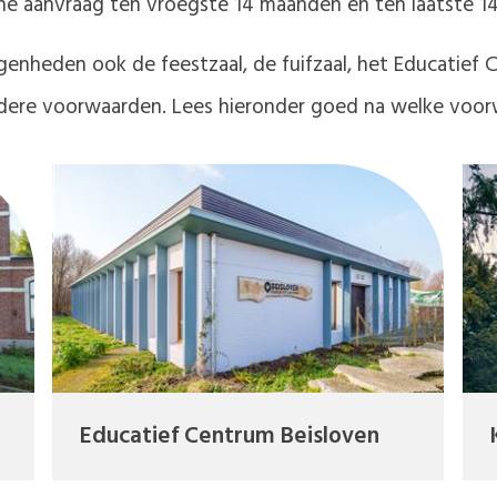
ine aanvraag ten vroegste 14 maanden en ten laatste 1
genheden ook de feestzaal, de fuifzaal, het Educatief 
dere voorwaarden. Lees hieronder goed na welke voor
Educatief Centrum Beisloven