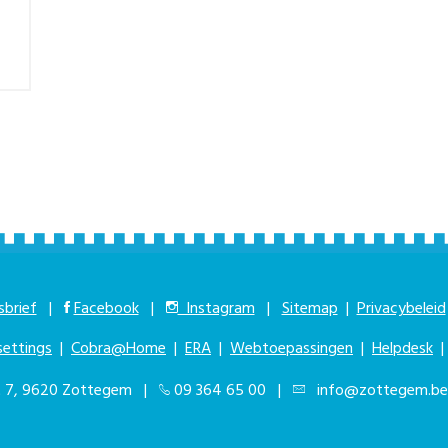
brief
|
Facebook
|
Instagram
|
Sitemap
|
Privacybeleid
settings
|
Cobra@Home
|
ERA
|
Webtoepassingen
|
Helpdesk
at 7, 9620 Zottegem |
09 364 65 00
|
info@zottegem.be