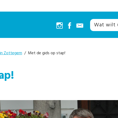
 in Zottegem
/ Met de gids op stap!
ap!