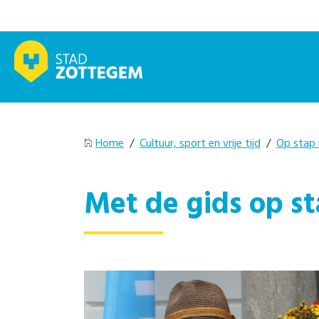
Home
/
Cultuur, sport en vrije tijd
/
Op stap
Met de gids op st