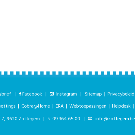
brief
|
Facebook
|
Instagram
|
Sitemap
|
Privacybeleid
settings
|
Cobra@Home
|
ERA
|
Webtoepassingen
|
Helpdesk
at 7, 9620 Zottegem |
09 364 65 00
|
info@zottegem.be