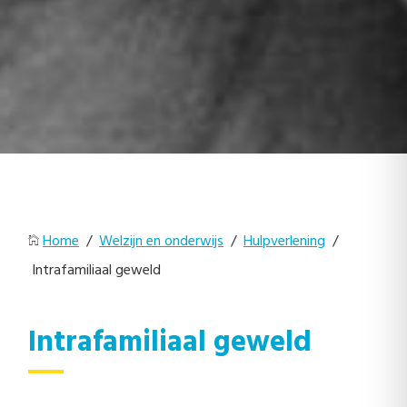
Home
/
Welzijn en onderwijs
/
Hulpverlening
/
Intrafamiliaal geweld
Intrafamiliaal geweld