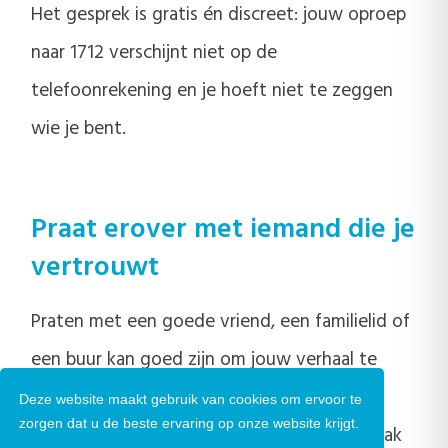
Het gesprek is gratis én discreet: jouw oproep
naar 1712 verschijnt niet op de
telefoonrekening en je hoeft niet te zeggen
wie je bent.
Praat erover met iemand die je
vertrouwt
Praten met een goede vriend, een familielid of
een buur kan goed zijn om jouw verhaal te
delen. Het praten met iemand in jouw
Deze website maakt gebruik van cookies om ervoor te
zorgen dat u de beste ervaring op onze website krijgt.
omgeving is een belangrijke eerste stap. Vaak