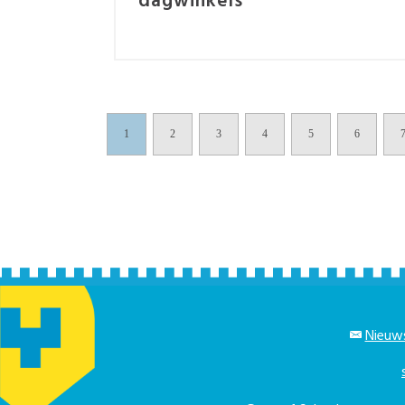
dagwinkels
1
2
3
4
5
6
Nieuws