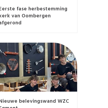
Eerste fase herbestemming
kerk van Oombergen
afgerond
Nieuwe belevingswand WZC