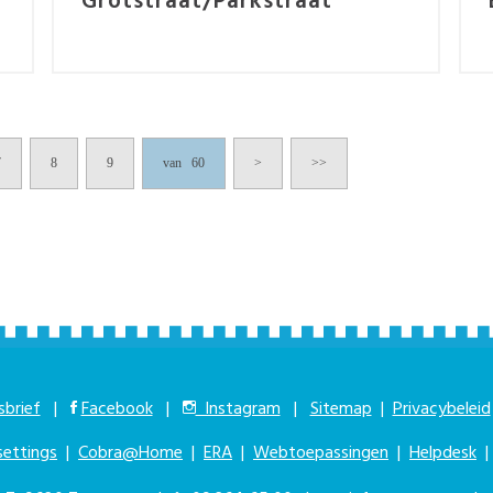
Grotstraat/Parkstraat
7
8
9
van 60
>
>>
brief
|
Facebook
|
Instagram
|
Sitemap
|
Privacybeleid
settings
|
Cobra@Home
|
ERA
|
Webtoepassingen
|
Helpdesk