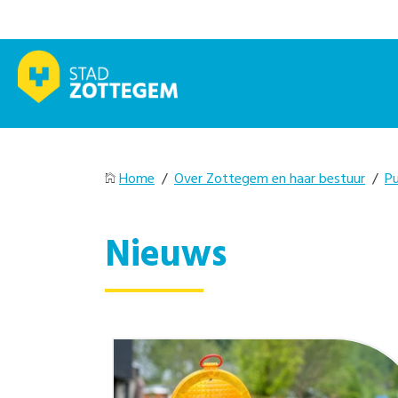
Home
/
Over Zottegem en haar bestuur
/
Pu
Nieuws