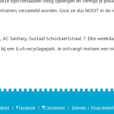
uikte injectienaalden veilig opbergen en vermijd je prik
containers verzameld worden. Gooi ze dus NOOIT in de r
 AC Sanitary, Gustaaf Schockaertstraat 7. Elke weekdag
n bij een ILvA-recyclagepark. Je ontvangt meteen een n
brief
|
Facebook
|
Instagram
|
Sitemap
|
Privacybeleid