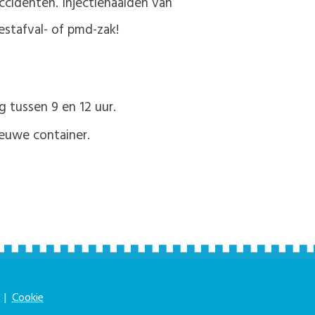
accidenten. Injectienaalden van
estafval- of pmd-zak!
 tussen 9 en 12 uur.
ieuwe container.
|
Cookie