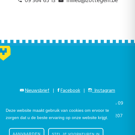
09 364 65 13
milieu@zottegem.be
Nieuwsbrief
|
Facebook
|
Instagram
Gustaaf Schockaertstraat 7, 9620 Zottegem |
09
Deze website maakt gebruik van cookies om ervoor te
364 65 00
|
info@zottegem.be
| Btw BE 0207
zorgen dat u de beste ervaring op onze website krijgt.
444 990
AANVAARDEN
STEL JE VOORKEUREN IN