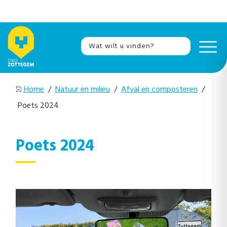
Home
/
Natuur en milieu
/
Afval en composteren
/
Poets 2024
Poets 2024