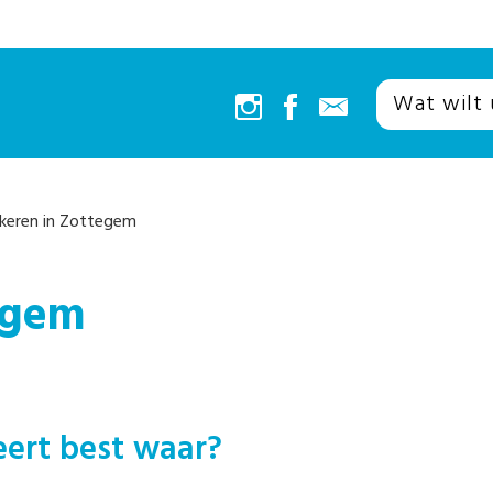
keren in Zottegem
egem
eert best waar?