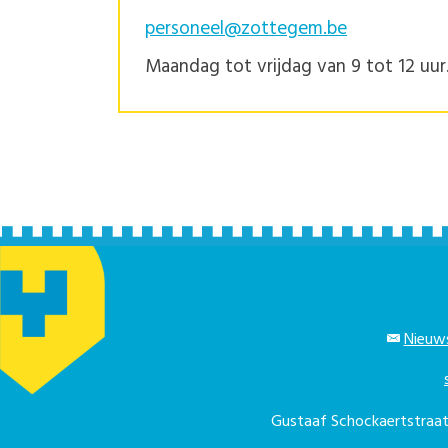
personeel@zottegem.be
Maandag tot vrijdag van 9 tot 12 uur
Nieuws
Gustaaf Schockaertstra