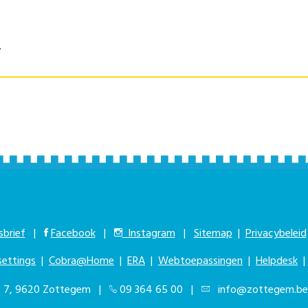
.
brief
|
Facebook
|
Instagram
|
Sitemap
|
Privacybeleid
settings
|
Cobra@Home
|
ERA
|
Webtoepassingen
|
Helpdesk
at 7, 9620 Zottegem |
09 364 65 00
|
info@zottegem.be