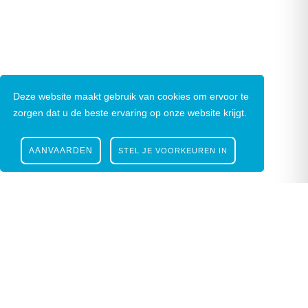
Deze website maakt gebruik van cookies om ervoor te
zorgen dat u de beste ervaring op onze website krijgt.
AANVAARDEN
STEL JE VOORKEUREN IN
Nieuwsbrief
|
Facebook
|
Instagram
Gustaaf Schockaertstraat 7, 9620 Zottegem |
09
364 65 00
|
info@zottegem.be
| Btw BE 0207