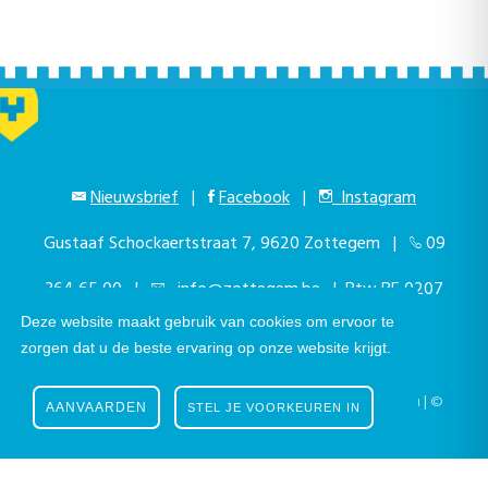
Nieuwsbrief
|
Facebook
|
Instagram
Gustaaf Schockaertstraat 7, 9620 Zottegem |
09
364 65 00
|
info@zottegem.be
| Btw BE 0207
Deze website maakt gebruik van cookies om ervoor te
444 990
zorgen dat u de beste ervaring op onze website krijgt.
Telefonisch bereikbaar elke werkdag van 9.00u tot 12.00u | ©
AANVAARDEN
STEL JE VOORKEUREN IN
Stad Zottegem | Powered by
The eForum Factory