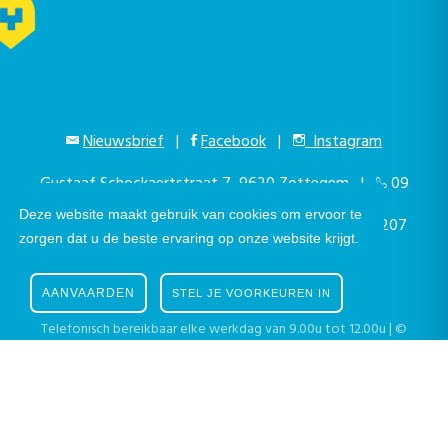
Nieuwsbrief
|
Facebook
|
Instagram
Gustaaf Schockaertstraat 7, 9620 Zottegem |
09
Deze website maakt gebruik van cookies om ervoor te
364 65 00
|
info@zottegem.be
| Btw BE 0207
zorgen dat u de beste ervaring op onze website krijgt.
444 990
AANVAARDEN
STEL JE VOORKEUREN IN
Telefonisch bereikbaar elke werkdag van 9.00u tot 12.00u | ©
Stad Zottegem | Powered by
The eForum Factory