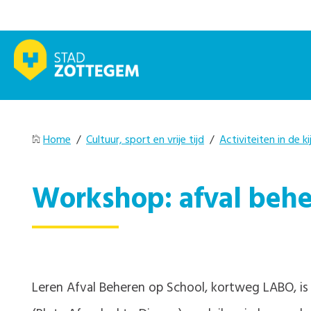
Home
/
Cultuur, sport en vrije tijd
/
Activiteiten in de ki
Workshop: afval beher
Leren Afval Beheren op School, kortweg LABO, is 