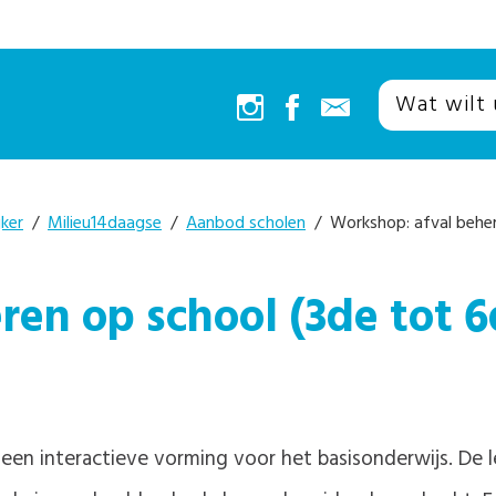
jker
/
Milieu14daagse
/
Aanbod scholen
/ Workshop: afval behere
en op school (3de tot 6d
een interactieve vorming voor het basisonderwijs. De l