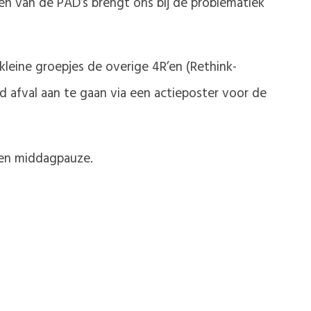
én van de PAD’s brengt ons bij de problematiek
leine groepjes de overige 4R’en (Rethink-
 afval aan te gaan via een actieposter voor de
n en middagpauze.