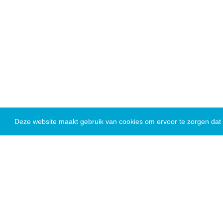
Deze website maakt gebruik van cookies om ervoor te zorgen dat u
Nieuws
Gustaaf Schockaertstra