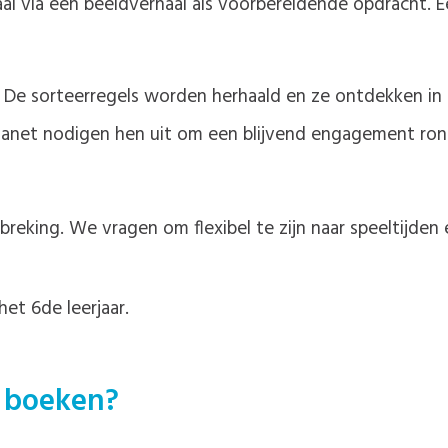
al via een beeldverhaal als voorbereidende opdracht. E
 De sorteerregels worden herhaald en ze ontdekken in k
lanet nodigen hen uit om een blijvend engagement rond
eking. We vragen om flexibel te zijn naar speeltijde
het 6de leerjaar.
p boeken?