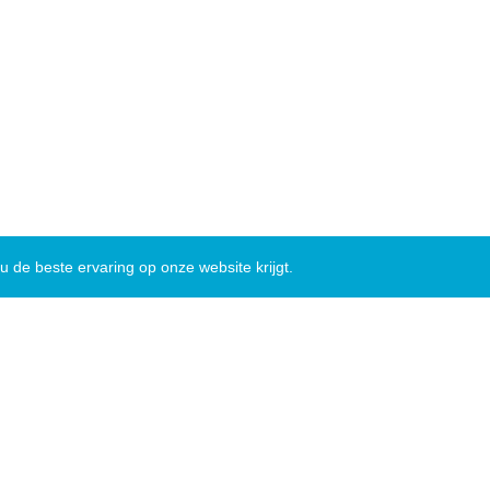
 de beste ervaring op onze website krijgt.
brief
|
Facebook
|
Instagram
|
Sitemap
|
Privacybeleid
settings
|
Cobra@Home
|
ERA
|
Webtoepassingen
|
Helpdesk
at 7, 9620 Zottegem |
09 364 65 00
|
info@zottegem.be