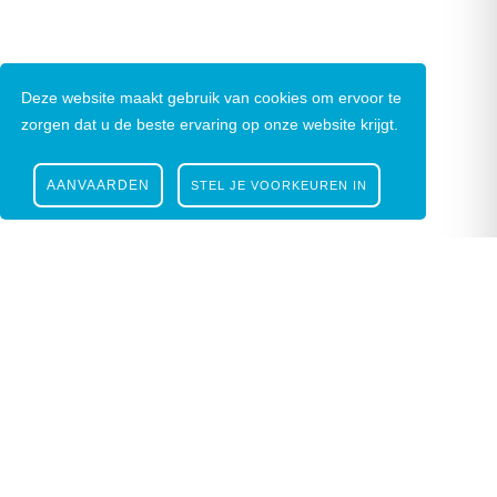
Deze website maakt gebruik van cookies om ervoor te
zorgen dat u de beste ervaring op onze website krijgt.
AANVAARDEN
STEL JE VOORKEUREN IN
Nieuwsbrief
|
Facebook
|
Instagram
Gustaaf Schockaertstraat 7, 9620 Zottegem |
09
364 65 00
|
info@zottegem.be
| Btw BE 0207
444 990