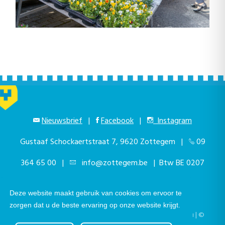
Nieuwsbrief
|
Facebook
|
Instagram
Gustaaf Schockaertstraat 7, 9620 Zottegem |
09
364 65 00
|
info@zottegem.be
| Btw BE 0207
444 990
Deze website maakt gebruik van cookies om ervoor te
zorgen dat u de beste ervaring op onze website krijgt.
Telefonisch bereikbaar elke werkdag van 9.00u tot 12.00u | ©