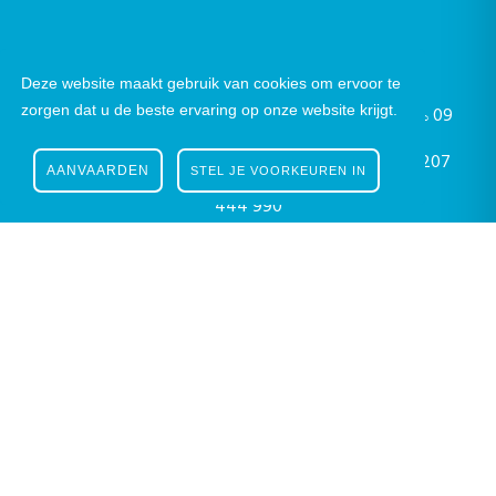
Nieuwsbrief
|
Facebook
|
Instagram
Deze website maakt gebruik van cookies om ervoor te
zorgen dat u de beste ervaring op onze website krijgt.
Gustaaf Schockaertstraat 7, 9620 Zottegem |
09
364 65 00
|
info@zottegem.be
| Btw BE 0207
AANVAARDEN
STEL JE VOORKEUREN IN
444 990
Telefonisch bereikbaar elke werkdag van 9.00u tot 12.00u | ©
Stad Zottegem | Powered by
The eForum Factory