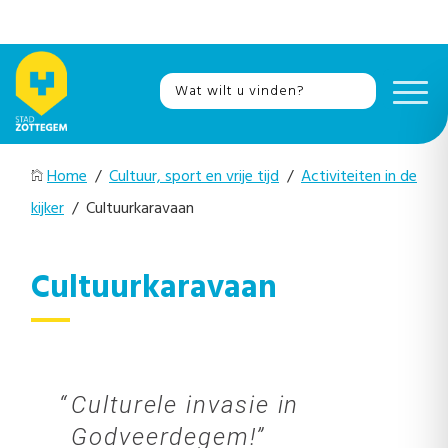
Home
/
Cultuur, sport en vrije tijd
/
Activiteiten in de
kijker
/ Cultuurkaravaan
Cultuurkaravaan
Culturele invasie in
Godveerdegem!