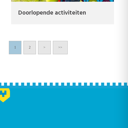
Doorlopende activiteiten
1
2
>
>>