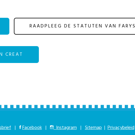
RAADPLEEG DE STATUTEN VAN FARY
N CREAT
brief
|
Facebook
|
Instagram
|
Sitemap
|
Privacybeleid