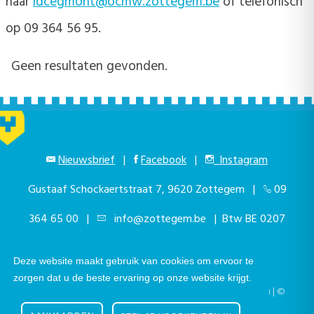
naar
ldcegmont@ocmw.zottegem.be
of telefonisch
op 09 364 56 95.
Geen resultaten gevonden.
Nieuwsbrief
|
Facebook
|
Instagram
Gustaaf Schockaertstraat 7, 9620 Zottegem |
09
364 65 00
|
info@zottegem.be
| Btw BE 0207
444 990
Deze website maakt gebruik van cookies om ervoor te
zorgen dat u de beste ervaring op onze website krijgt.
Telefonisch bereikbaar elke werkdag van 9.00u tot 12.00u | ©
Stad Zottegem | Powered by
The eForum Factory