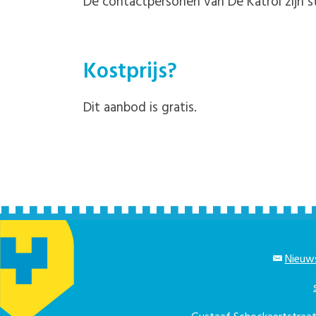
De contactpersonen van De Katrol zijn s
Kostprijs?
Dit aanbod is gratis.
Nieuws