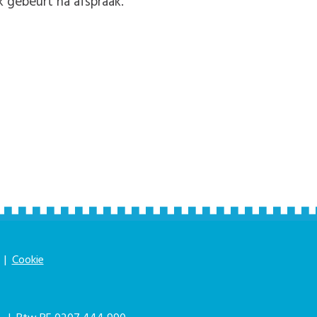
k gebeurt na afspraak.
|
Cookie
|