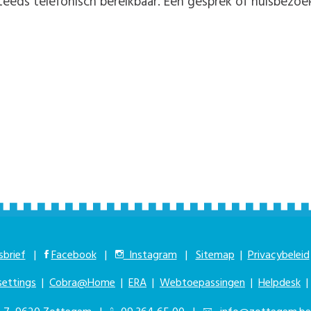
teeds telefonisch bereikbaar. Een gesprek of huisbezoe
brief
|
Facebook
|
Instagram
|
Sitemap
|
Privacybeleid
settings
|
Cobra@Home
|
ERA
|
Webtoepassingen
|
Helpdesk