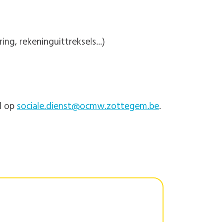
ng, rekeninguittreksels...)
il op
sociale.dienst@ocmw.zottegem.be
.