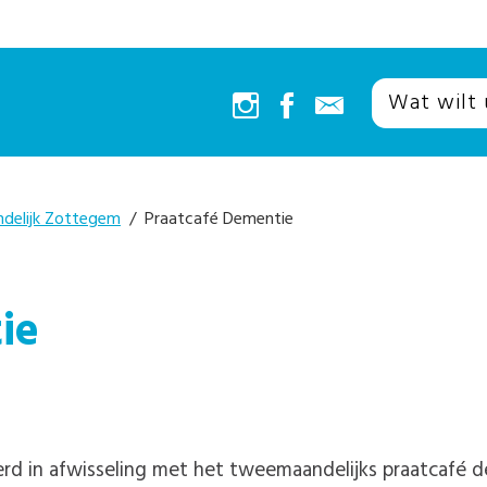
ndelijk Zottegem
/ Praatcafé Dementie
ie
 in afwisseling met het tweemaandelijks praatcafé de