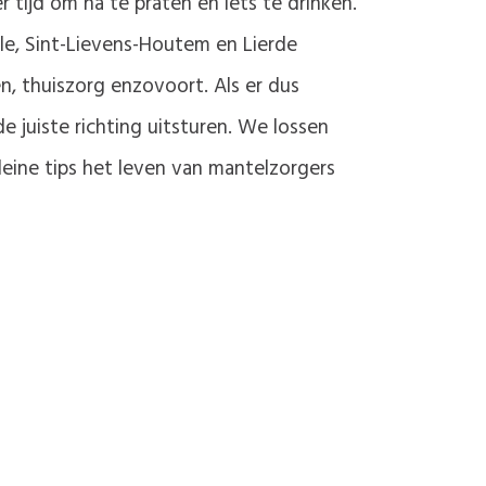
r tijd om na te praten en iets te drinken.
ele, Sint-Lievens-Houtem en Lierde
, thuiszorg enzovoort. Als er dus
 juiste richting uitsturen. We lossen
eine tips het leven van mantelzorgers