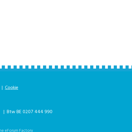
|
Cookie
|
| Btw BE 0207 444 990
he eForum Factory