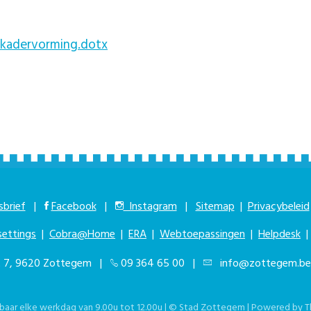
_kadervorming.dotx
brief
|
Facebook
|
Instagram
|
Sitemap
|
Privacybeleid
settings
|
Cobra@Home
|
ERA
|
Webtoepassingen
|
Helpdesk
at 7, 9620 Zottegem |
09 364 65 00
|
info@zottegem.be
kbaar elke werkdag van 9.00u tot 12.00u | © Stad Zottegem | Powered by
T