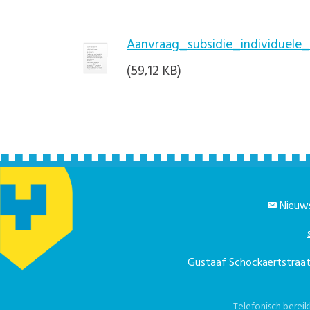
Aanvraag_subsidie_individuele
(59,12 KB)
Nieuws
Gustaaf Schockaertstra
Telefonisch berei