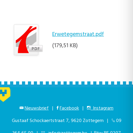
Erwetegemstraat.pdf
(179,51 KB)
Nieuwsbrief
|
Facebook
|
Instagram
Gustaaf Schockaertstraat 7, 9620 Zottegem |
09