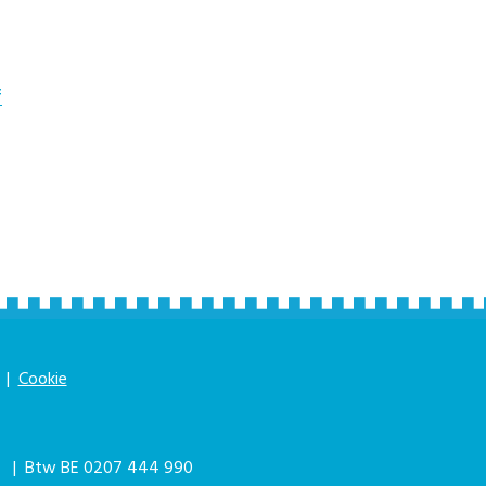
f
|
Cookie
|
| Btw BE 0207 444 990