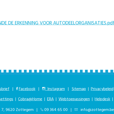
NDE DE ERKENNING VOOR AUTODEELORGANISATIES.pd
brief
|
Facebook
|
Instagram
|
Sitemap
|
Privacybeleid
settings
|
Cobra@Home
|
ERA
|
Webtoepassingen
|
Helpdesk
at 7, 9620 Zottegem |
09 364 65 00
|
info@zottegem.be