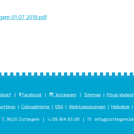
gem 01 07 2019.pdf
brief
|
Facebook
|
Instagram
|
Sitemap
|
Privacybeleid
settings
|
Cobra@Home
|
ERA
|
Webtoepassingen
|
Helpdesk
at 7, 9620 Zottegem |
09 364 65 00
|
info@zottegem.be