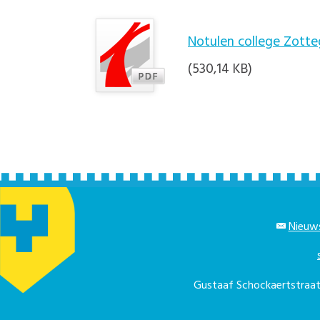
Notulen college Zotte
(530,14 KB)
Nieuws
Gustaaf Schockaertstra