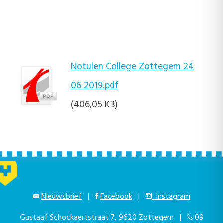
Notulen College Zottegem 24
06 2019.pdf
(406,05 KB)
Nieuwsbrief
|
Facebook
|
Instagram
Gustaaf Schockaertstraat 7, 9620 Zottegem |
09