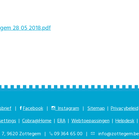
egem 28 05 2018.pdf
brief
|
Facebook
|
Instagram
|
Sitemap
|
Privacybeleid
settings
|
Cobra@Home
|
ERA
|
Webtoepassingen
|
Helpdesk
at 7, 9620 Zottegem |
09 364 65 00
|
info@zottegem.be