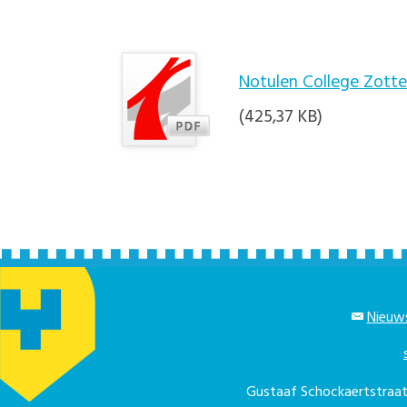
Notulen College Zott
(425,37 KB)
Nieuws
Gustaaf Schockaertstra