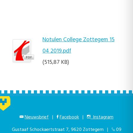
Notulen College Zottegem 15
04 2019.pdf
(515,87 KB)
Nieuwsbrief
|
Facebook
|
Instagram
Gustaaf Schockaertstraat 7, 9620 Zottegem |
09