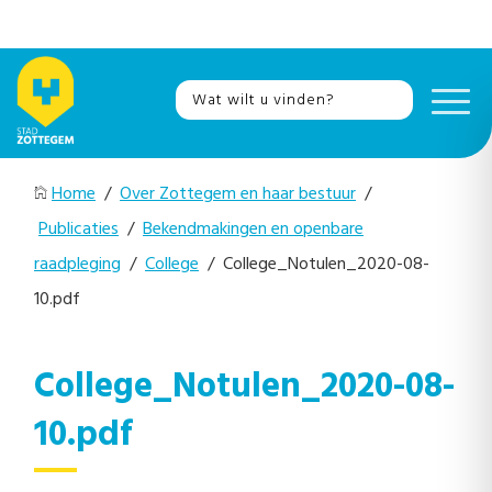
Home
/
Over Zottegem en haar bestuur
/
Publicaties
/
Bekendmakingen en openbare
raadpleging
/
College
/ College_Notulen_2020-08-
10.pdf
College_Notulen_2020-08-
10.pdf