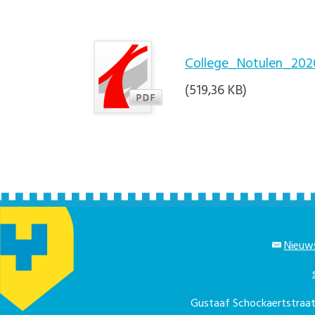
College_Notulen_202
(519,36 KB)
Nieuws
Gustaaf Schockaertstra