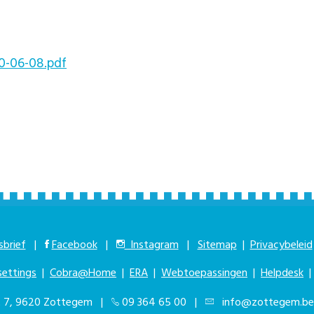
0-06-08.pdf
brief
|
Facebook
|
Instagram
|
Sitemap
|
Privacybeleid
settings
|
Cobra@Home
|
ERA
|
Webtoepassingen
|
Helpdesk
at 7, 9620 Zottegem |
09 364 65 00
|
info@zottegem.be