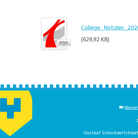
College_Notulen_202
(629,92 KB)
Nieuws
Gustaaf Schockaertstra