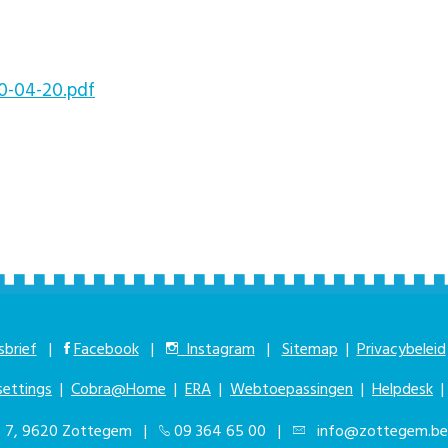
0-04-20.pdf
brief
|
Facebook
|
Instagram
|
Sitemap
|
Privacybeleid
settings
|
Cobra@Home
|
ERA
|
Webtoepassingen
|
Helpdesk
at 7, 9620 Zottegem |
09 364 65 00
|
info@zottegem.be