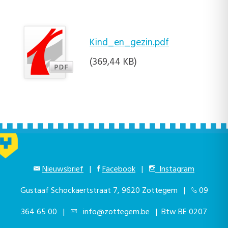
Kind_en_gezin.pdf
(369,44 KB)
Nieuwsbrief
|
Facebook
|
Instagram
Gustaaf Schockaertstraat 7, 9620 Zottegem |
09
364 65 00
|
info@zottegem.be
| Btw BE 0207