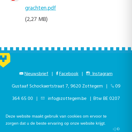
grachten.pdf
(2,27 MB)
Nieuwsbrief
|
Facebook
|
Instagram
Gustaaf Schockaertstraat 7, 9620 Zottegem |
09
364 65 00
|
info@zottegem.be
| Btw BE 0207
444 990
Deze website maakt gebruik van cookies om ervoor te
zorgen dat u de beste ervaring op onze website krijgt.
Telefonisch bereikbaar elke werkdag van 9.00u tot 12.00u | ©