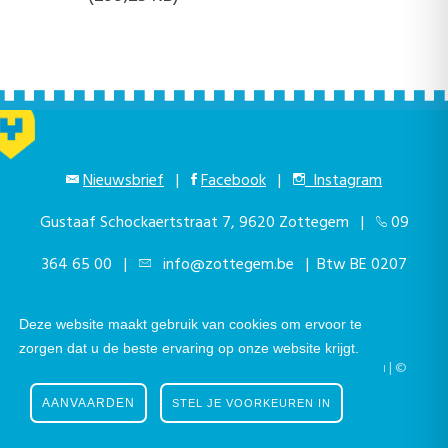
Nieuwsbrief
|
Facebook
|
Instagram
Gustaaf Schockaertstraat 7, 9620 Zottegem |
09
364 65 00
|
info@zottegem.be
| Btw BE 0207
444 990
Deze website maakt gebruik van cookies om ervoor te
zorgen dat u de beste ervaring op onze website krijgt.
Telefonisch bereikbaar elke werkdag van 9.00u tot 12.00u | ©
Stad Zottegem | Powered by
The eForum Factory
AANVAARDEN
STEL JE VOORKEUREN IN