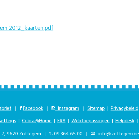
gem 2012_kaarten.pdf
brief
|
Facebook
|
Instagram
|
Sitemap
|
Privacybeleid
settings
|
Cobra@Home
|
ERA
|
Webtoepassingen
|
Helpdesk
at 7, 9620 Zottegem |
09 364 65 00
|
info@zottegem.be