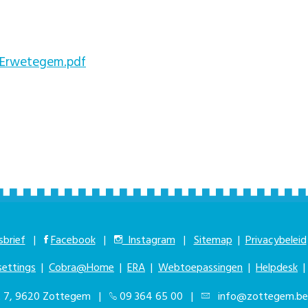
 Erwetegem.pdf
brief
|
Facebook
|
Instagram
|
Sitemap
|
Privacybeleid
settings
|
Cobra@Home
|
ERA
|
Webtoepassingen
|
Helpdesk
at 7, 9620 Zottegem |
09 364 65 00
|
info@zottegem.be