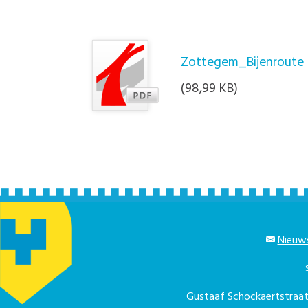
Zottegem_Bijenroute
(98,99 KB)
Nieuws
Gustaaf Schockaertstra