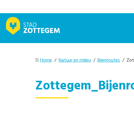
Home
/
Natuur en milieu
/
Bijenroutes
/ Zot
Zottegem_Bijenr