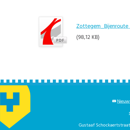
Zottegem_Bijenroute
(98,12 KB)
Nieuws
Gustaaf Schockaertstra