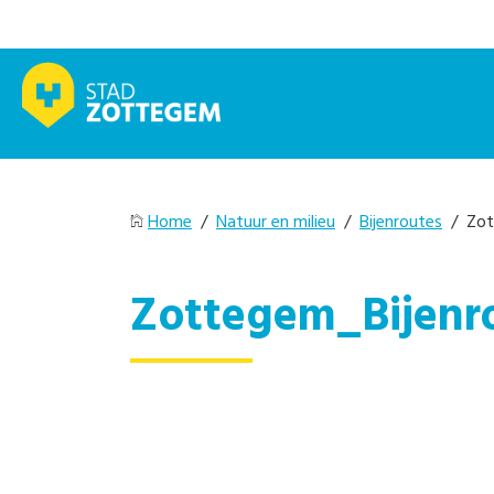
Home
/
Natuur en milieu
/
Bijenroutes
/ Zot
Zottegem_Bijenr