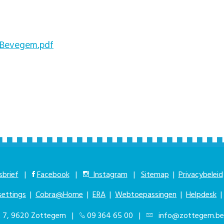
 Bevegem.pdf
brief
|
Facebook
|
Instagram
|
Sitemap
|
Privacybeleid
settings
|
Cobra@Home
|
ERA
|
Webtoepassingen
|
Helpdesk
at 7, 9620 Zottegem |
09 364 65 00
|
info@zottegem.be