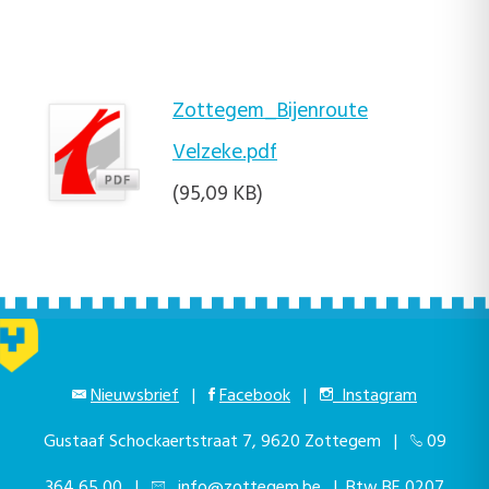
Zottegem_Bijenroute
Velzeke.pdf
(95,09 KB)
Nieuwsbrief
|
Facebook
|
Instagram
Gustaaf Schockaertstraat 7, 9620 Zottegem |
09
364 65 00
|
info@zottegem.be
| Btw BE 0207