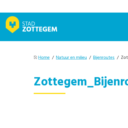
Home
/
Natuur en milieu
/
Bijenroutes
/ Zot
Zottegem_Bijenr