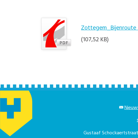
Zottegem_Bijenroute
(107,52 KB)
Nieuws
Gustaaf Schockaertstra