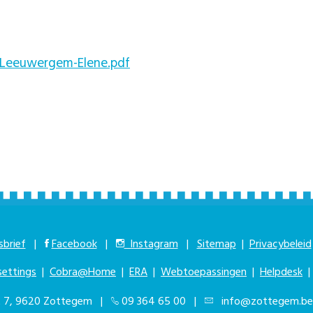
 Leeuwergem-Elene.pdf
brief
|
Facebook
|
Instagram
|
Sitemap
|
Privacybeleid
settings
|
Cobra@Home
|
ERA
|
Webtoepassingen
|
Helpdesk
at 7, 9620 Zottegem |
09 364 65 00
|
info@zottegem.be