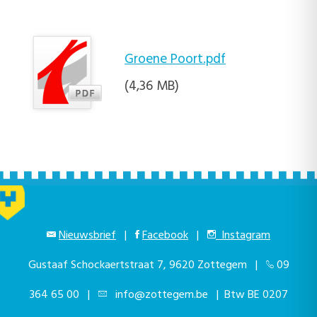
Groene Poort.pdf
(4,36 MB)
Nieuwsbrief
|
Facebook
|
Instagram
Gustaaf Schockaertstraat 7, 9620 Zottegem |
09
364 65 00
|
info@zottegem.be
| Btw BE 0207