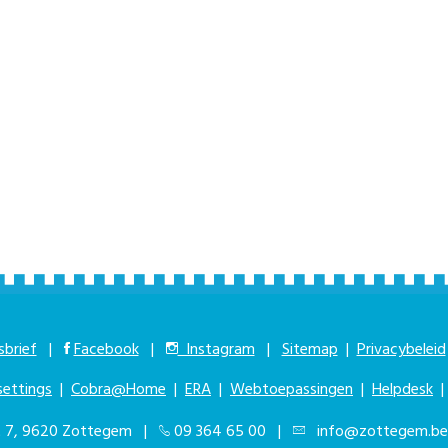
brief
|
Facebook
|
Instagram
|
Sitemap
|
Privacybeleid
settings
|
Cobra@Home
|
ERA
|
Webtoepassingen
|
Helpdesk
at 7, 9620 Zottegem |
09 364 65 00
|
info@zottegem.be