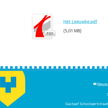
Het Leeuwke.pdf
(5,01 MB)
Nieuws
Gustaaf Schockaertstra