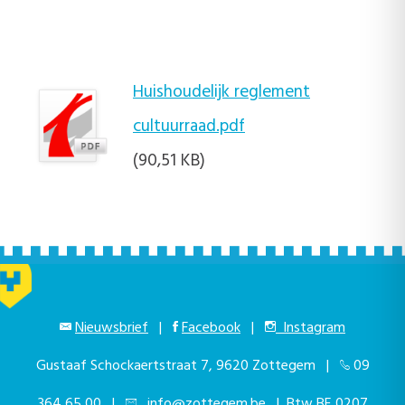
Huishoudelijk reglement
cultuurraad.pdf
(90,51 KB)
Nieuwsbrief
|
Facebook
|
Instagram
Gustaaf Schockaertstraat 7, 9620 Zottegem |
09
364 65 00
|
info@zottegem.be
| Btw BE 0207